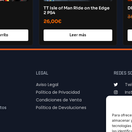
TT Isle of Man Ride on the Edge
D
2 PS4
3
26,00
€
rrito
Leer más
LEGAL
REDES S
Aviso Legal
Twi
Política de Privacidad
Ins
Condiciones de Venta
TIk
tos
Política de Devoluciones
Para ofrece
almacenar y/
tecnologías
las identifi