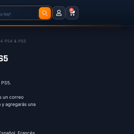
0
4 PS4 & PS5
S5
a PS5.
ás un correo
a y agregarás una
Español, Francés