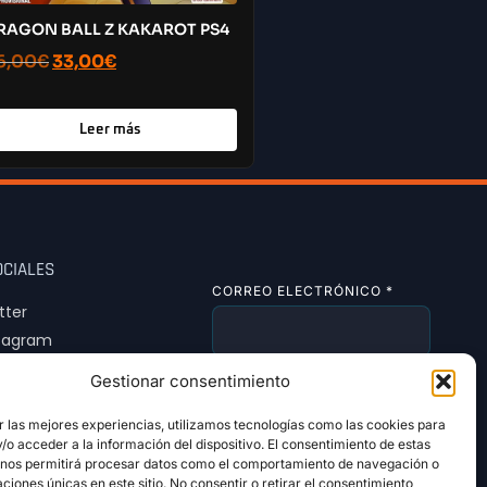
RAGON BALL Z KAKAROT PS4
6,00
€
33,00
€
Leer más
OCIALES
CORREO ELECTRÓNICO
*
tter
tagram
Tok
Gestionar consentimiento
SUSCRIBIRSE
r las mejores experiencias, utilizamos tecnologías como las cookies para
o acceder a la información del dispositivo. El consentimiento de estas
 nos permitirá procesar datos como el comportamiento de navegación o
caciones únicas en este sitio. No consentir o retirar el consentimiento,