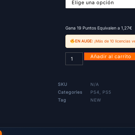
Gana 19 Puntos Equivalen a
1,27
€
EN AUGE:
¡Más de 10 licencias v
Añadir al carrito
SKU
N/A
Categories
PS4
,
PS5
Tag
NEW