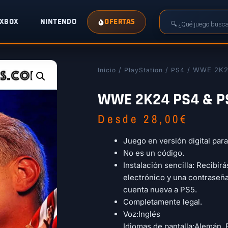
XBOX
NINTENDO
OFERTAS
/
/
/ WWE 2K2
Inicio
PlayStation
PS4
WWE 2K24 PS4 & P
Desde
28,00
€
Juego en versión digital par
No es un código.
Instalación sencilla: Recibir
electrónico y una contraseñ
cuenta nueva a PS5.
Completamente legal.
Voz:Inglés
Idiomas de pantalla:Alemán, 