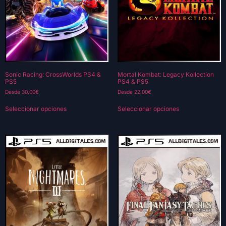
Sonic Racing: CrossWorlds PS4 &
Mortal Kombat: Legacy Kollection
PS5
PS4 & PS5
Desde
30,00
€
Desde
22,00
€
Seleccionar opciones
Seleccionar opciones