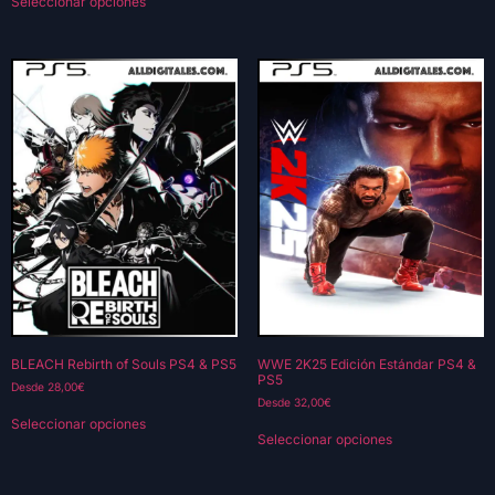
Seleccionar opciones
BLEACH Rebirth of Souls PS4 & PS5
WWE 2K25 Edición Estándar PS4 &
PS5
Desde
28,00
€
Desde
32,00
€
Seleccionar opciones
Seleccionar opciones