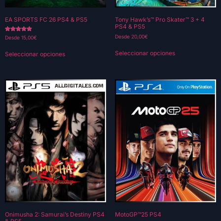
EA SPORTS FC 26 PS4 & PS5
Tony Hawk’s™ Pro Skater™ 3 + 4
PS4 & PS5
Valorado con
Desde
20,00
€
Desde
15,00
€
5.00
de 5
Seleccionar opciones
Seleccionar opciones
Onimusha 2: Samurai’s Destiny PS4
MotoGP™25 PS4