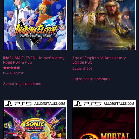
INAZUMA ELEVEN: Heroes’ Victory
Age of Empires IV: Anniversary
Road PS4 & PS5
Edition PS5
Desde
15,00
€
Valorado con
Desde
20,00
€
5.00
Seleccionar opciones
de 5
Seleccionar opciones