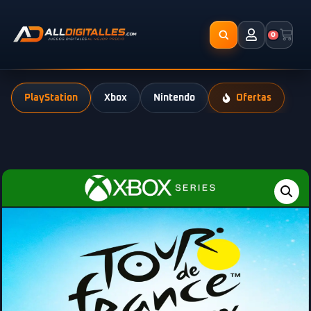
0
PlayStation
Xbox
Nintendo
Ofertas