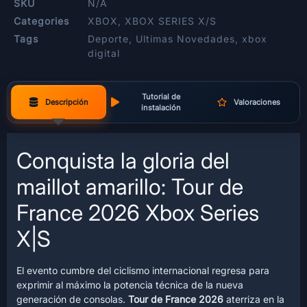
SKU
N/A
Categories
XBOX
,
XBOX SERIES X/S
Tags
Deporte
,
Ultimas Novedades
,
xbox
digital
Tutorial de
Descripción
Valoraciones
instalación
Conquista la gloria del
maillot amarillo: Tour de
France 2026 Xbox Series
X|S
El evento cumbre del ciclismo internacional regresa para
exprimir al máximo la potencia técnica de la nueva
generación de consolas.
Tour de France 2026
aterriza en la