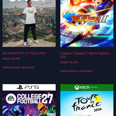
EA SPORTS FC 27 PS4 & PS5
Captain Tsubasa 2: World Fighters
PS5
Desde
32,00
€
Desde
30,00
€
Seleccionar opciones
Seleccionar opciones