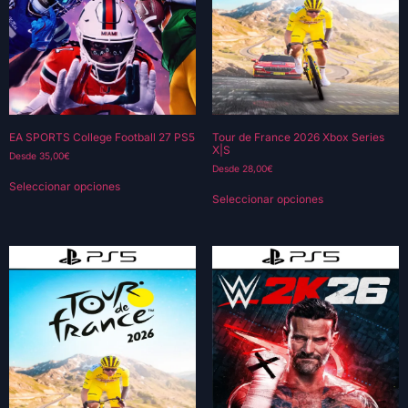
EA SPORTS College Football 27 PS5
Tour de France 2026 Xbox Series
X|S
Desde
35,00
€
Desde
28,00
€
Seleccionar opciones
Seleccionar opciones