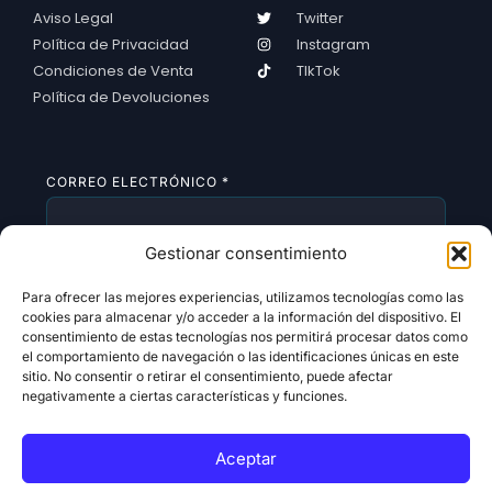
Aviso Legal
Twitter
Política de Privacidad
Instagram
Condiciones de Venta
TIkTok
Política de Devoluciones
CORREO ELECTRÓNICO
*
Gestionar consentimiento
SUSCRIBIRSE
Para ofrecer las mejores experiencias, utilizamos tecnologías como las
cookies para almacenar y/o acceder a la información del dispositivo. El
consentimiento de estas tecnologías nos permitirá procesar datos como
el comportamiento de navegación o las identificaciones únicas en este
sitio. No consentir o retirar el consentimiento, puede afectar
negativamente a ciertas características y funciones.
Aceptar
Copyright 2026 © All rights Reserved. Design by
Alldigitales