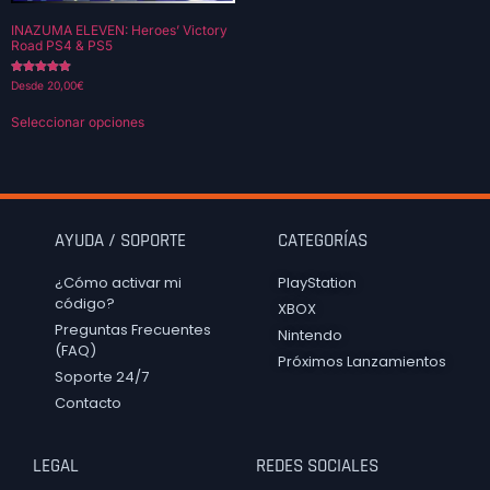
INAZUMA ELEVEN: Heroes’ Victory
Road PS4 & PS5
Valorado con
Desde
20,00
€
5.00
de 5
Seleccionar opciones
AYUDA / SOPORTE
CATEGORÍAS
¿Cómo activar mi
PlayStation
código?
XBOX
Preguntas Frecuentes
Nintendo
(FAQ)
Próximos Lanzamientos
Soporte 24/7
Contacto
LEGAL
REDES SOCIALES