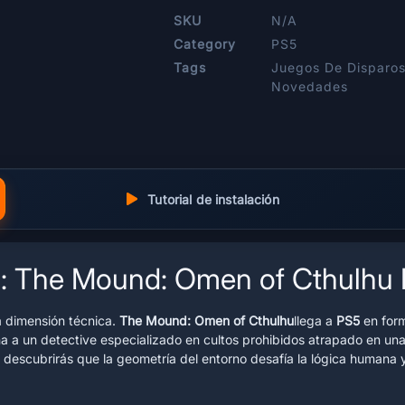
SKU
N/A
Category
PS5
Tags
Juegos De Disparo
Novedades
Tutorial de instalación
ral: The Mound: Omen of Cthulhu
va dimensión técnica.
The Mound: Omen of Cthulhu
llega a
PS5
en form
rna a un detective especializado en cultos prohibidos atrapado en un
descubrirás que la geometría del entorno desafía la lógica humana y