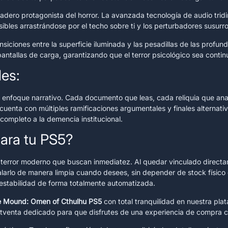
dadero protagonista del horror. La avanzada tecnología de audio trid
isibles arrastrándose por el techo sobre ti y los perturbadores susurro
nsiciones entre la superficie iluminada y las pesadillas de las profun
antallas de carga, garantizando que el terror psicológico sea contin
les:
 enfoque narrativo. Cada documento que leas, cada reliquia que anal
cuenta con múltiples ramificaciones argumentales y finales alternativos
completo a la demencia institucional.
para tu PS5?
el terror moderno que buscan inmediatez. Al quedar vinculado directam
talarlo de manera limpia cuando desees, sin depender de stock físico
 estabilidad de forma totalmente automatizada.
 Mound: Omen of Cthulhu PS5
con total tranquilidad en nuestra pl
tventa dedicado para que disfrutes de una experiencia de compra c