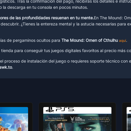
ogísticos. Tras la confirmación del pago, recibirás los detalles e inst
do la descarga en tu consola en pocos minutos.
ambores de las profundidades resuenan en tu mente.
En The Mound: Omen
cubrir. ¿Tienes la entereza mental y la astucia necesarias para expl
guías de pergaminos ocultos para
The Mound: Omen of Cthulhu
.
aquí
tienda para conseguir tus juegos digitales favoritos al precio más 
el proceso de instalación del juego o requieres soporte técnico con e
awk.to
.