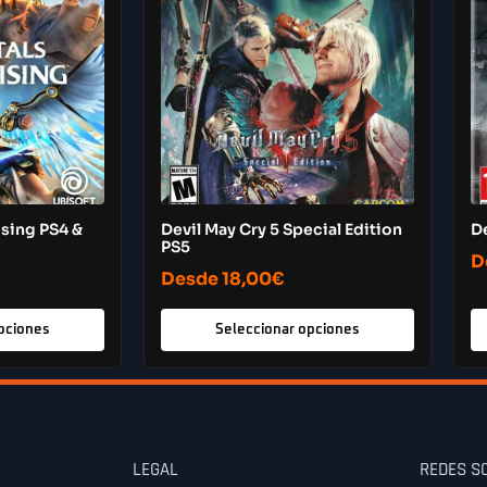
sing PS4 &
Devil May Cry 5 Special Edition
D
PS5
D
Desde
18,00
€
pciones
Seleccionar opciones
LEGAL
REDES S