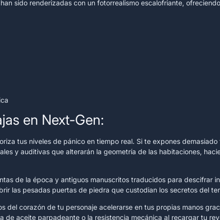
s han sido renderizadas con un fotorrealismo escalofriante, ofreciend
ica
ajas en Next-Gen:
oriza tus niveles de pánico en tiempo real. Si te expones demasiado 
isuales y auditivas que alterarán la geometría de las habitaciones, h
ntas de la época y antiguos manuscritos traducidos para descifrar in
abrir las pesadas puertas de piedra que custodian los secretos del t
dos del corazón de tu personaje acelerarse en tus propias manos graci
rna de aceite parpadeante o la resistencia mecánica al recargar tu re