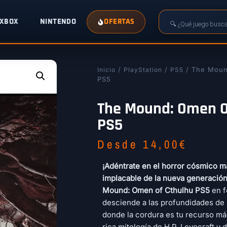
XBOX
NINTENDO
OFERTAS
/
/
/ The Moun
Inicio
PlayStation
PS5
PS5
The Mound: Omen O
PS5
Desde
14,00
€
¡Adéntrate en el horror cósmico m
implacable de la nueva generación
Mound: Omen of Cthulhu PS5
en f
desciende a las profundidades de
donde la cordura es tu recurso má
rica mitología de H.P. Lovecraft y 