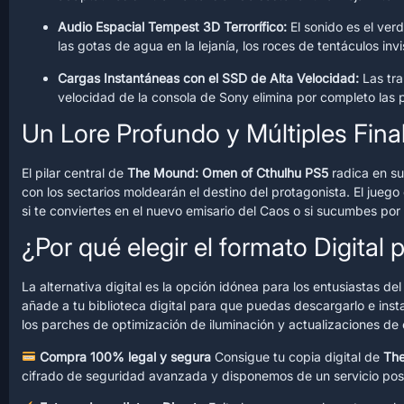
Audio Espacial Tempest 3D Terrorífico:
El sonido es el ver
las gotas de agua en la lejanía, los roces de tentáculos inv
Cargas Instantáneas con el SSD de Alta Velocidad:
Las tra
velocidad de la consola de Sony elimina por completo las p
Un Lore Profundo y Múltiples Fina
El pilar central de
The Mound: Omen of Cthulhu PS5
radica en su
con los sectarios moldearán el destino del protagonista. El juego 
si te conviertes en el nuevo emisario del Caos o si sucumbes por 
¿Por qué elegir el formato Digital 
La alternativa digital es la opción idónea para los entusiastas d
añade a tu biblioteca digital para que puedas descargarlo e ins
los parches de optimización de iluminación y actualizaciones de
Compra 100% legal y segura
Consigue tu copia digital de
The
cifrado de seguridad avanzada y disponemos de un servicio pos