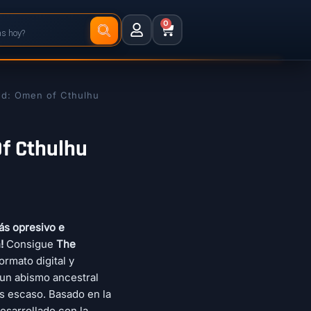
0
d: Omen of Cthulhu
f Cthulhu
ás opresivo e
!
Consigue
The
ormato digital y
 un abismo ancestral
s escaso. Basado en la
desarrollado con la