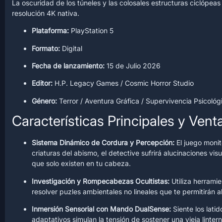
La oscuridad de los túneles y las colosales estructuras ciclópea
resolución 4K nativa.
Plataforma:
PlayStation 5
Formato:
Digital
Fecha de lanzamiento:
15 de Julio 2026
Editor:
H.P. Legacy Games / Cosmic Horror Studio
Género:
Terror / Aventura Gráfica / Supervivencia Psicológ
Características Principales y Vent
Sistema Dinámico de Cordura y Percepción:
El juego monit
criaturas del abismo, el detective sufrirá alucinaciones v
que solo existen en tu cabeza.
Investigación y Rompecabezas Ocultistas:
Utiliza herramie
resolver puzles ambientales no lineales que te permitirán 
Inmersión Sensorial con Mando DualSense:
Siente los lati
adaptativos simulan la tensión de sostener una vieja linte