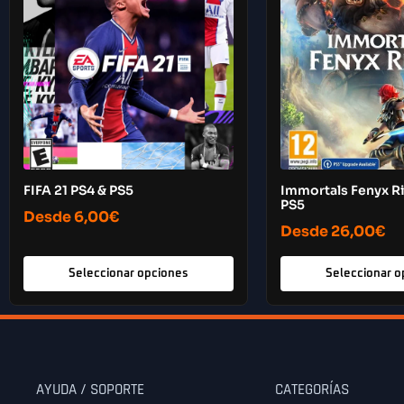
FIFA 21 PS4 & PS5
Immortals Fenyx Ri
PS5
Desde
6,00
€
Desde
26,00
€
Seleccionar opciones
Seleccionar o
AYUDA / SOPORTE
CATEGORÍAS