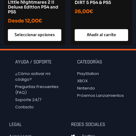
Little Nightmares 2 II
DIRT 5 PS4 & PS5
Deluxe Edition PS4 and
26,00
€
PS5
Desde
12,00
€
Seleccionar opciones
Añadir al carrito
AYUDA / SOPORTE
CATEGORÍAS
¿Cómo activar mi
PlayStation
código?
XBOX
Preguntas Frecuentes
Nintendo
(FAQ)
Próximos Lanzamientos
Soporte 24/7
Contacto
LEGAL
REDES SOCIALES