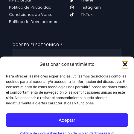
Aviso Legal
Twitter
Política de Privacidad
Instagram
Condiciones de Venta
TIkTok
Política de Devoluciones
CORREO ELECTRÓNICO
*
Gestionar consentimiento
SUSCRIBIRSE
Para ofrecer las mejores experiencias, utilizamos tecnologías como las
cookies para almacenar y/o acceder a la información del dispositivo. El
consentimiento de estas tecnologías nos permitirá procesar datos como
el comportamiento de navegación o las identificaciones únicas en este
sitio. No consentir o retirar el consentimiento, puede afectar
negativamente a ciertas características y funciones.
Aceptar
Copyright 2026 © All rights Reserved. Design by
Alldigitales
Política de cookies
Declaración de privacidad
Impressum