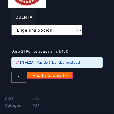
CUENTA
Gana 21 Puntos Equivalen a
1,40
€
EN ALZA:
¡Más de 5 licencias vendidas!
Añadir al carrito
SKU
N/A
Category
PS5