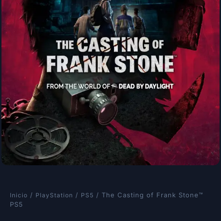
/
/
/ The Casting of Frank Stone™
Inicio
PlayStation
PS5
PS5