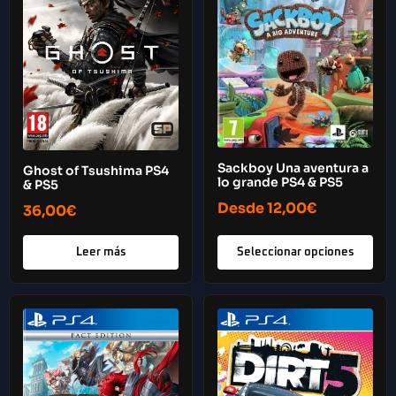
Sackboy Una aventura a
Ghost of Tsushima PS4
lo grande PS4 & PS5
& PS5
Desde
12,00
€
36,00
€
Leer más
Seleccionar opciones