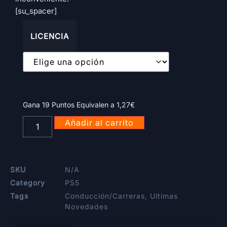
[su_spacer]
LICENCIA
Gana 19 Puntos Equivalen a
1,27
€
Añadir al carrito
SKU
N/A
Category
PS5
Tags
Conducción/Carreras
,
Ultimas
Novedades