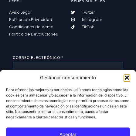
LEGAL
REDES SOCIALES
Aviso Legal
Twitter
Política de Privacidad
Instagram
Condiciones de Venta
TIkTok
Política de Devoluciones
CORREO ELECTRÓNICO
*
Gestionar consentimiento
SUSCRIBIRSE
Para ofrecer las mejores experiencias, utilizamos tecnologías como las
cookies para almacenar y/o acceder a la información del dispositivo. El
consentimiento de estas tecnologías nos permitirá procesar datos como
el comportamiento de navegación o las identificaciones únicas en este
sitio. No consentir o retirar el consentimiento, puede afectar
negativamente a ciertas características y funciones.
Aceptar