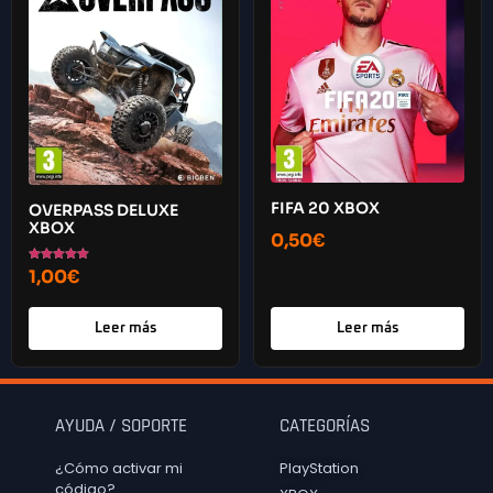
FIFA 20 XBOX
OVERPASS DELUXE
XBOX
0,50
€
Valorado con
1,00
€
5.00
de 5
Leer más
Leer más
AYUDA / SOPORTE
CATEGORÍAS
¿Cómo activar mi
PlayStation
código?