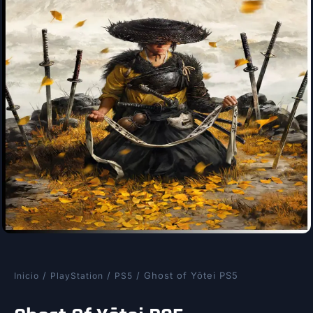
/
/
/ Ghost of Yōtei PS5
Inicio
PlayStation
PS5