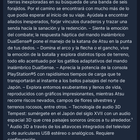
tierras inexploradas en su búsqueda de una banda de seis
forajidos. Por el camino se encontrará con mucho más de lo
que podía esperar al inicio de su viaje. Ayúdala a encontrar
aliados inesperados, forjar vínculos duraderos y trazar una
senda hacia la sanación y la redención. – Siente la emoción
del combate; la respuesta háptica del mando inalámbrico
DualSense® pone el manejo de la katana de Atsu en la punta
de tus dedos. – Domina el arco y la flecha o el gancho, vive
la emoción de la batalla y explora distintos tipos de terreno,
todo ello acentuado por los gatillos adaptativos del mando
inalámbrico DualSense. – Aprecia la potencia de la consola
PlayStation®5 con rapidísimos tiempos de carga que te
transportarán al instante a los bellos paisajes del norte de
Japón. – Explora entornos exuberantes y llenos de vida,
reproducidos con gráficos impresionantes, mientras Atsu
recorre riscos nevados, campos de flores silvestres y
terrenos rocosos, entre otros. – Tecnología de audio 3D
Tempest: sumérgete en el Japón del siglo XVII con un audio
espacial 3D que crea paisajes sonoros únicos a tu alrededor.¹
¹ Audio 3D a través de los altavoces integrados del televisor
o de auriculares USB estéreo o analógicos. Requiere
configuración.