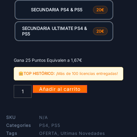
SECUNDARIA PS4 & PS5
20€
SECUNDARIA ULTIMATE PS4 &
20€
PS5
Gana 25 Puntos Equivalen a
1,67
€
TOP HISTÓRICO:
¡Más de 100 licencias entregadas!
Añadir al carrito
SKU
N/A
Categories
PS4
,
PS5
Tags
OFERTA
,
Ultimas Novedades