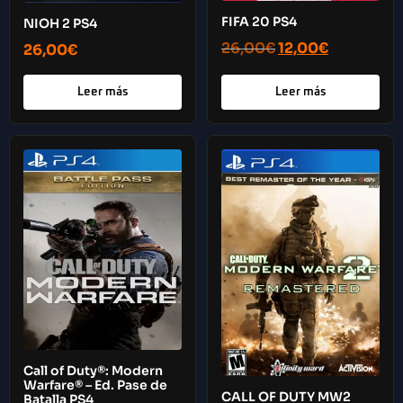
FIFA 20 PS4
NIOH 2 PS4
26,00
€
12,00
€
26,00
€
Leer más
Leer más
Call of Duty®: Modern
Warfare® – Ed. Pase de
CALL OF DUTY MW2
Batalla PS4