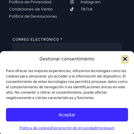
Política de Privacidad
Instagram
Condiciones de Venta
TIkTok
Política de Devoluciones
CORREO ELECTRÓNICO
*
Gestionar consentimiento
SUSCRIBIRSE
Para ofrecer las mejores experiencias, utilizamos tecnologías como las
cookies para almacenar y/o acceder a la información del dispositivo. El
consentimiento de estas tecnologías nos permitirá procesar datos como
el comportamiento de navegación o las identificaciones únicas en este
sitio. No consentir o retirar el consentimiento, puede afectar
negativamente a ciertas características y funciones.
Aceptar
Copyright 2026 © All rights Reserved. Design by
Alldigitales
Política de cookies
Declaración de privacidad
Impressum