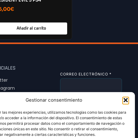
ESIDENT EVIL 3 PS4
6,00
€
Añadir al carrito
OCIALES
CORREO ELECTRÓNICO
*
tter
tagram
Tok
Gestionar consentimiento
SUSCRIBIRSE
r las mejores experiencias, utilizamos tecnologías como las cookies para
o acceder a la información del dispositivo. El consentimiento de estas
 nos permitirá procesar datos como el comportamiento de navegación o
caciones únicas en este sitio. No consentir o retirar el consentimiento,
ar negativamente a ciertas características y funciones.