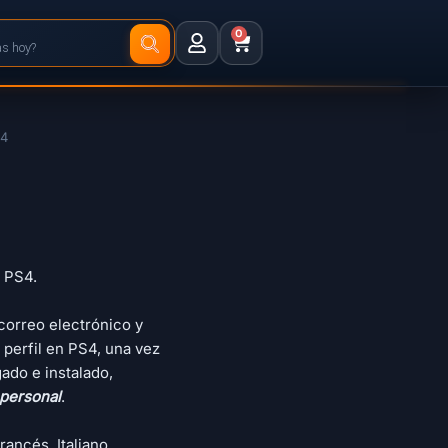
0
S4
a PS4.
correo electrónico y
 perfil en PS4, una vez
ado e instalado,
 personal
.
rancés, Italiano,