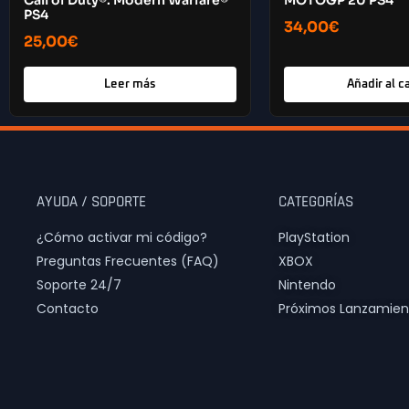
Call of Duty®: Modern Warfare®
MOTOGP 20 PS4
PS4
34,00
€
25,00
€
Leer más
Añadir al ca
AYUDA / SOPORTE
CATEGORÍAS
¿Cómo activar mi código?
PlayStation
Preguntas Frecuentes (FAQ)
XBOX
Soporte 24/7
Nintendo
Contacto
Próximos Lanzamien