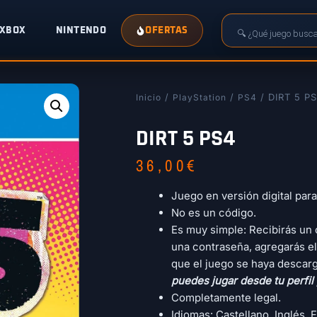
XBOX
NINTENDO
OFERTAS
/
/
/ DIRT 5 P
Inicio
PlayStation
PS4
DIRT 5 PS4
36,00
€
Juego en versión digital par
No es un código.
Es muy simple: Recibirás un 
una contraseña, agregarás el
que el juego se haya descarg
puedes jugar desde tu perfil
Completamente legal.
Idiomas: Castellano, Inglés, F