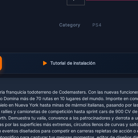
Category
PS4
Tutorial de instalación
aria franquicia todoterreno de Codemasters. Con las nuevas funciones
. o Domina más de 70 rutas en 10 lugares del mundo. Imponte en cond
 hielo en Nueva York hasta minas de mármol italianas, pasando por l
 rallies y camionetas de competición hasta sprint cars de 900 CV de
rth. Demuestra tu valía, convence a los patrocinadores y derrota a u
s por las superficies más extremas, circuitos llenos de curvas y salt
on eventos diseñados para competir en carreras repletas de acción o
ográfico para capturar tus mejores momentos, editor de diseños dis