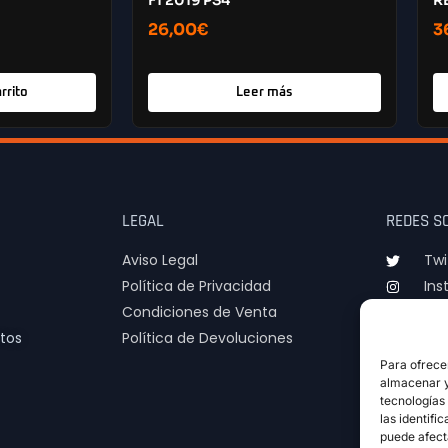
F1 2019 PS4
R
26,00
€
3
rrito
Leer más
LEGAL
REDES S
Aviso Legal
Twi
Política de Privacidad
Ins
Condiciones de Venta
TIk
tos
Política de Devoluciones
Para ofrece
almacenar y/
tecnologías
las identifi
puede afect