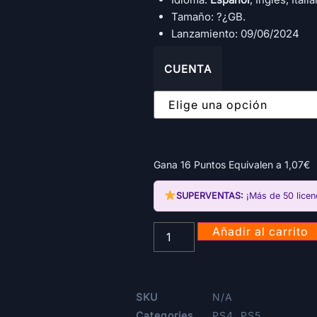
Tamaño: ?¿GB.
Lanzamiento: 09/06/2024
CUENTA
Gana 16 Puntos Equivalen a
1,07
€
SUPERVENTAS:
¡Más de 50 licen
Añadir al carrito
SKU
N/A
Categories
PS4
,
PS5