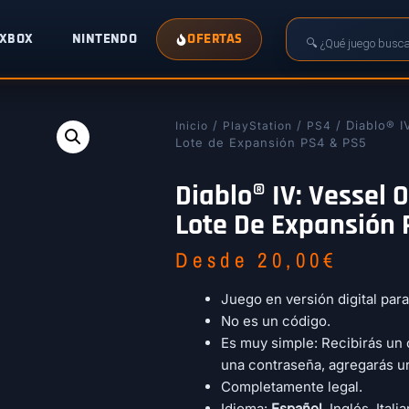
XBOX
NINTENDO
OFERTAS
/
/
/ Diablo® I
Inicio
PlayStation
PS4
Lote de Expansión PS4 & PS5
Diablo® IV: Vessel 
Lote De Expansión 
Desde
20,00
€
Juego en versión digital par
No es un código.
Es muy simple: Recibirás un 
una contraseña, agregarás un
Completamente legal.
Idioma:
Español
, Inglés, Ital