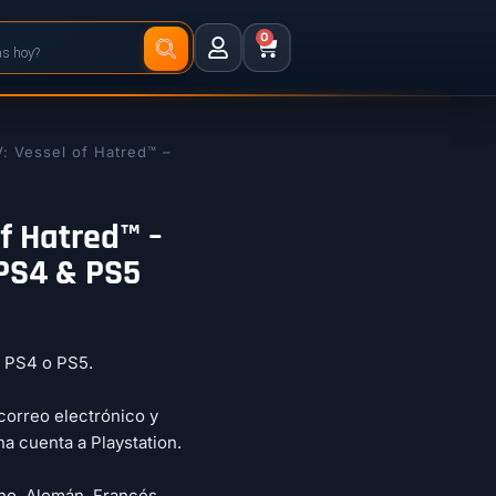
0
V: Vessel of Hatred™ –
Of Hatred™ –
PS4 & PS5
a PS4 o PS5.
correo electrónico y
a cuenta a Playstation.
iano, Alemán, Francés