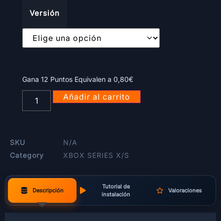
Versión
Gana 12 Puntos Equivalen a
0,80
€
Añadir al carrito
SKU
N/A
Category
XBOX SERIES X/S
Tutorial de
Descripción
Valoraciones
instalación