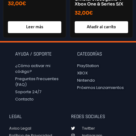
32,00
€
Xbox One & Series S/X
32,00
€
Leer más
Añadir al carrito
AYUDA / SOPORTE
CATEGORÍAS
¿Cómo activar mi
PlayStation
código?
XBOX
Preguntas Frecuentes
Nintendo
(FAQ)
Próximos Lanzamientos
Soporte 24/7
Contacto
LEGAL
REDES SOCIALES
Aviso Legal
Twitter
Política de Privacidad
Instagram