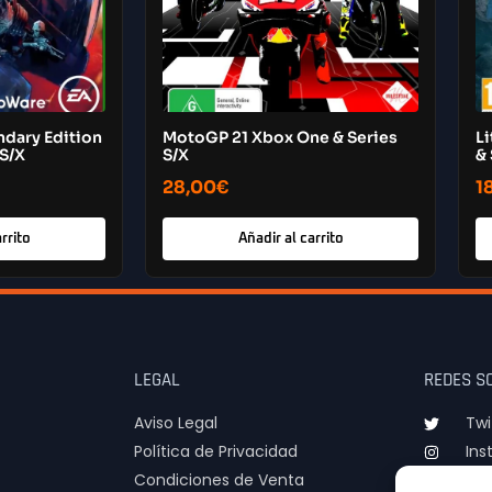
ndary Edition
MotoGP 21 Xbox One & Series
Li
 S/X
S/X
& 
28,00
€
1
rrito
Añadir al carrito
LEGAL
REDES S
Aviso Legal
Twi
Política de Privacidad
Ins
Condiciones de Venta
TIk