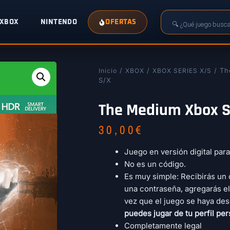
XBOX
NINTENDO
OFERTAS
/
/
/ Th
Inicio
XBOX
XBOX SERIES X/S
S/X
The Medium Xbox S
30,00
€
Juego en versión digital par
No es un código.
Es muy simple: Recibirás un 
una contraseña, agregarás el
vez que el juego se haya des
puedes jugar de tu perfil per
Completamente legal