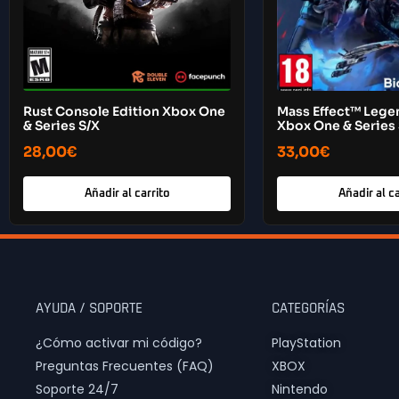
Rust Console Edition Xbox One
Mass Effect™ Lege
& Series S/X
Xbox One & Series
28,00
€
33,00
€
Añadir al carrito
Añadir al ca
AYUDA / SOPORTE
CATEGORÍAS
¿Cómo activar mi código?
PlayStation
Preguntas Frecuentes (FAQ)
XBOX
Soporte 24/7
Nintendo