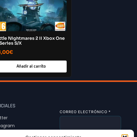
ttle Nightmares 2 II Xbox One
Series S/X
8,00
€
Añadir al carrito
OCIALES
CORREO ELECTRÓNICO
*
tter
tagram
Tok