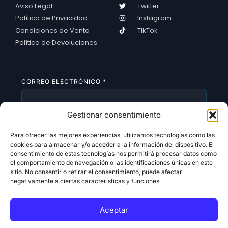
Aviso Legal
Twitter
Política de Privacidad
Instagram
Condiciones de Venta
TIkTok
Política de Devoluciones
CORREO ELECTRÓNICO
*
Gestionar consentimiento
SUSCRIBIRSE
Para ofrecer las mejores experiencias, utilizamos tecnologías como las
cookies para almacenar y/o acceder a la información del dispositivo. El
consentimiento de estas tecnologías nos permitirá procesar datos como
el comportamiento de navegación o las identificaciones únicas en este
sitio. No consentir o retirar el consentimiento, puede afectar
negativamente a ciertas características y funciones.
Aceptar
Copyright 2026 © All rights Reserved. Design by
Alldigitales