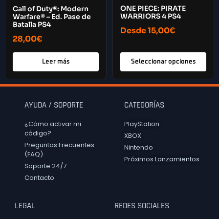
ONE PIECE: PIRATE
Call of Duty®: Modern
WARRIORS 4 PS4
Warfare® – Ed. Pase de
Batalla PS4
Desde
15,00
€
28,00
€
Leer más
Seleccionar opciones
AYUDA / SOPORTE
CATEGORÍAS
¿Cómo activar mi
PlayStation
código?
XBOX
Preguntas Frecuentes
Nintendo
(FAQ)
Próximos Lanzamientos
Soporte 24/7
Contacto
LEGAL
REDES SOCIALES