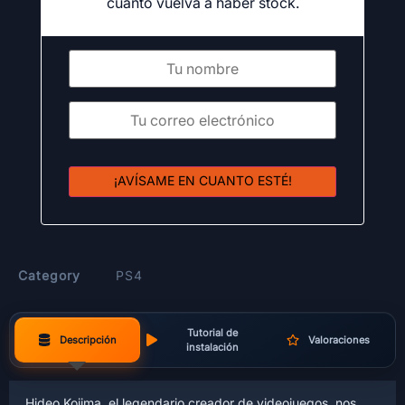
cuanto vuelva a haber stock.
¡AVÍSAME EN CUANTO ESTÉ!
Category
PS4
Tutorial de
Descripción
Valoraciones
instalación
Hideo Kojima, el legendario creador de videojuegos, nos