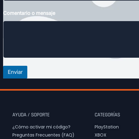
j
e
Comentario o mensaje
C
o
r
r
e
o
C
o
r
r
Enviar
e
o
AYUDA / SOPORTE
CATEGORÍAS
¿Cómo activar mi código?
PlayStation
Preguntas Frecuentes (FAQ)
XBOX