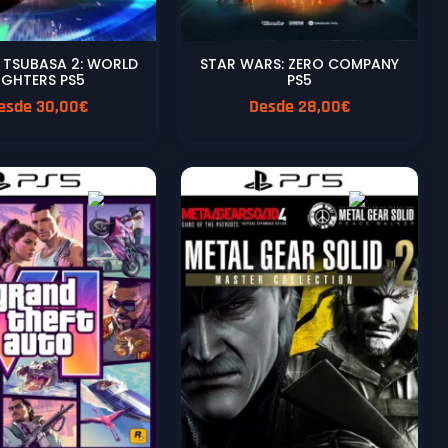
 TSUBASA 2: WORLD
STAR WARS: ZERO COMPANY
IGHTERS PS5
PS5
esde
30,00
€
Desde
28,00
€