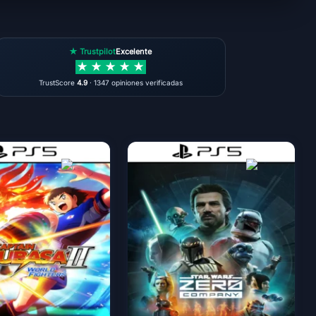
★ Trustpilot
Excelente
★
★
★
★
★
TrustScore
4.9
· 1347 opiniones verificadas