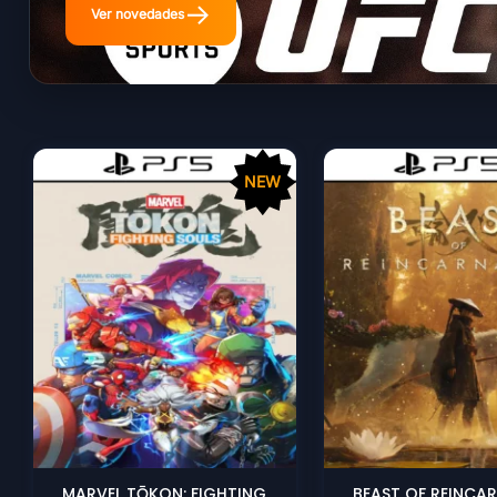
→
Ver novedades
NEW
MARVEL TŌKON: FIGHTING
BEAST OF REINCA