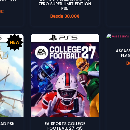
ZERO SUPER LIMIT EDITION
PS5
0
€
Desde
30,00
€
NEW
ASSASS
FLA
D
AD PS5
EA SPORTS COLLEGE
FOOTBALL 27 PS5