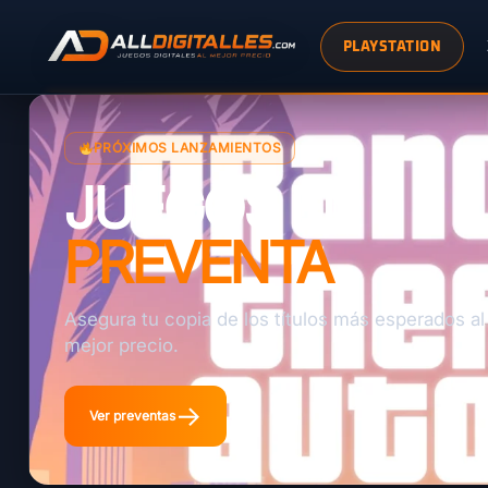
PLAYSTATION
PRÓXIMOS LANZAMIENTOS
JUEGOS EN
PREVENTA
Asegura tu copia de los títulos más esperados al
mejor precio.
→
Ver preventas