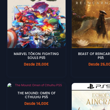
MARVEL TŌKON: FIGHTING
BEAST OF REINCA
SOULS PS5
PS5
Desde
28,00
€
Desde
26,0
THE MOUND: OMEN OF
CTHULHU PS5
Desde
14,00
€