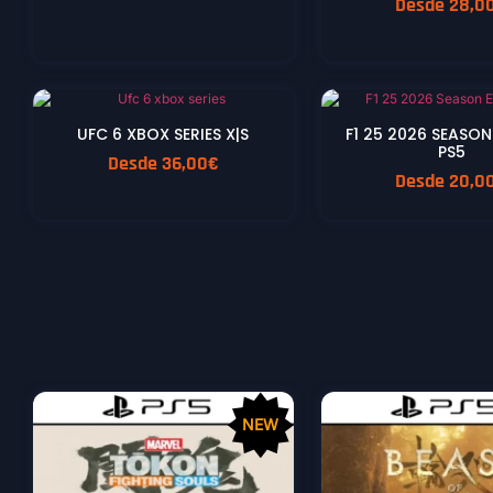
Desde
28,0
UFC 6 XBOX SERIES X|S
F1 25 2026 SEASON
En Oferta
PS5
Desde
36,00
€
Desde
20,0
NEW