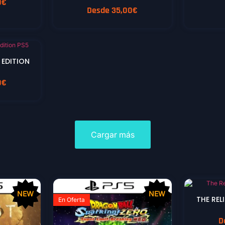
0
€
Desde
35,00
€
 EDITION
0
€
Cargar más
NEW
NEW
THE REL
En Oferta
D