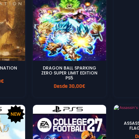
RNATION
DRAGON BALL SPARKING
ZERO SUPER LIMIT EDITION
PS5
0
€
Desde
30,00
€
NEW
ASSASS
FLA
D