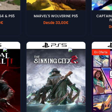
S4 & PS5
MARVEL'S WOLVERINE PS5
CAPTAIN
F
0
€
Desde
33,00
€
D
En Oferta