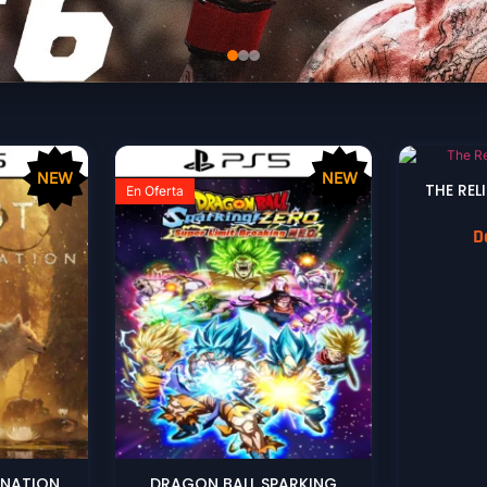
NEW
NEW
THE REL
En Oferta
D
RNATION
DRAGON BALL SPARKING