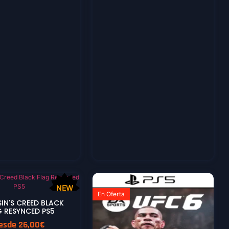
NEW
En Oferta
IN'S CREED BLACK
G RESYNCED PS5
esde
26,00
€