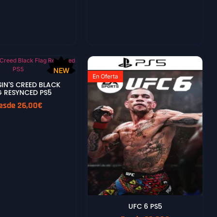
NEW
En Oferta
IN'S CREED BLACK
G RESYNCED PS5
esde
26,00
€
UFC 6 PS5