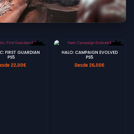
NEW
NEW
IC: FIRST GUARDIAN
HALO: CAMPAIGN EVOLVED
PS5
PS5
esde
22,00
€
Desde
26,00
€