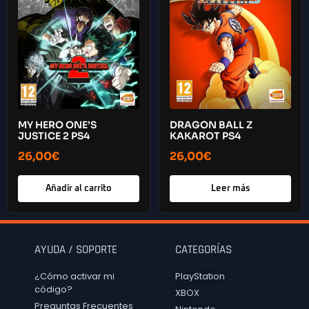
MY HERO ONE’S
DRAGON BALL Z
JUSTICE 2 PS4
KAKAROT PS4
26,00
€
26,00
€
Añadir al carrito
Leer más
AYUDA / SOPORTE
CATEGORÍAS
¿Cómo activar mi
PlayStation
código?
XBOX
Preguntas Frecuentes