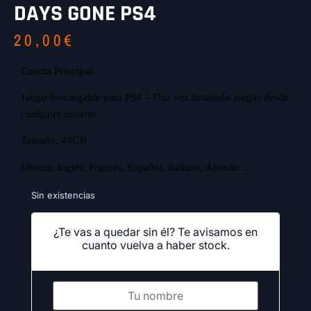
DAYS GONE PS4
20,00
€
Cuenta Principal:
Juego descargable para PS4 – Una vez instalado juegas desde
cualquier usuario.
Tamaño: 40GB
Idioma: Inglés, Francés, Español, Italiano, Alemán…
Sin existencias
¿Te vas a quedar sin él? Te avisamos en
cuanto vuelva a haber stock.