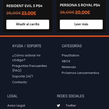
PERSONA 5 ROYAL PS4
RESIDENT EVIL 3 PS4
26,00
€
20,00
€
26,00
€
23,00
€
Añadir al carrito
Leer más
AYUDA / SOPORTE
CATEGORÍAS
¿Cómo activar mi
PlayStation
código?
XBOX
Preguntas Frecuentes
Nintendo
(FAQ)
Próximos Lanzamientos
Soporte 24/7
Contacto
LEGAL
REDES SOCIALES
Aviso Legal
Twitter