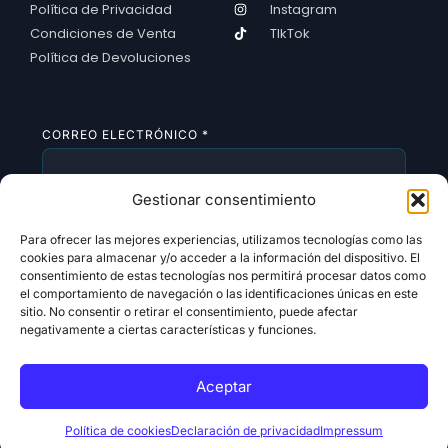
Política de Privacidad
Instagram
Condiciones de Venta
TIkTok
Política de Devoluciones
CORREO ELECTRÓNICO
*
Gestionar consentimiento
SUSCRIBIRSE
Para ofrecer las mejores experiencias, utilizamos tecnologías como las
cookies para almacenar y/o acceder a la información del dispositivo. El
consentimiento de estas tecnologías nos permitirá procesar datos como
el comportamiento de navegación o las identificaciones únicas en este
sitio. No consentir o retirar el consentimiento, puede afectar
negativamente a ciertas características y funciones.
Aceptar
Copyright 2026 © All rights Reserved. Design by
Alldigitales
Política de cookies
Declaración de privacidad
Impressum