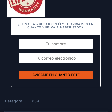
¿TE VAS A QUEDAR SIN ÉL? TE AVISAMOS EN
CUANTO VUELVA A HABER STOCK.
¡AVÍSAME EN CUANTO ESTÉ!
Category
PS4