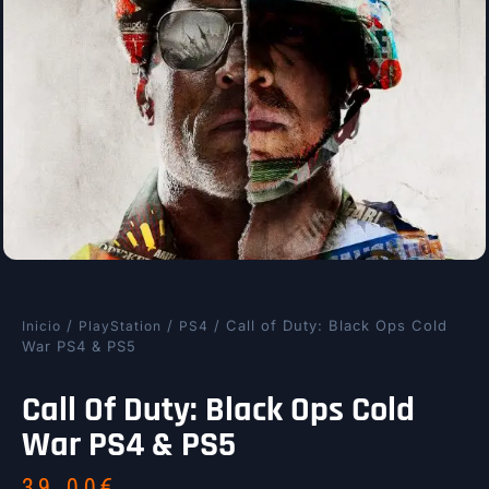
/
/
/ Call of Duty: Black Ops Cold
Inicio
PlayStation
PS4
War PS4 & PS5
Call Of Duty: Black Ops Cold
War PS4 & PS5
39,00
€