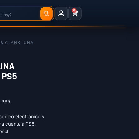
0
 & CLANK: UNA
 UNA
 PS5
a PS5.
correo electrónico y
na cuenta a PS5.
onal.