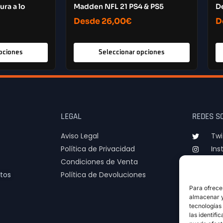
ra a lo
Madden NFL 21 PS4 & PS5
D
Desde
26,00
€
D
pciones
Seleccionar opciones
LEGAL
REDES S
Aviso Legal
Twi
Política de Privacidad
Ins
Condiciones de Venta
TIk
tos
Política de Devoluciones
Para ofrece
almacenar y/
tecnologías
las identifi