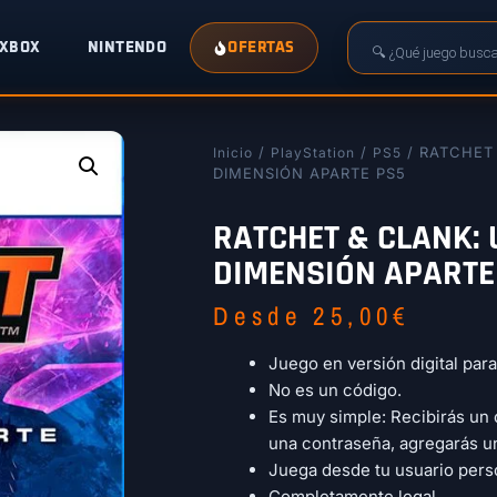
XBOX
NINTENDO
OFERTAS
/
/
/ RATCHET
Inicio
PlayStation
PS5
DIMENSIÓN APARTE PS5
RATCHET & CLANK:
DIMENSIÓN APARTE
Desde
25,00
€
Juego en versión digital par
No es un código.
Es muy simple: Recibirás un 
una contraseña, agregarás u
Juega desde tu usuario pers
Completamente legal.