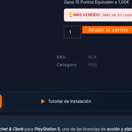
Gana 15 Puntos Equivalen a
1,00
€
MÁS VENDIDO:
¡Más de 20 copia
Añadir al carrito
SKU
N/A
Category
PS5
Tutorial de instalación
chet & Clank
para
PlayStation 5
, una de las licencias de
acción y pla