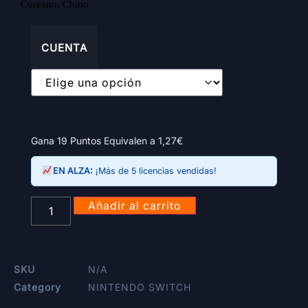
Coreano, Chino
CUENTA
Gana 19 Puntos Equivalen a
1,27
€
EN ALZA:
¡Más de 5 licencias vendidas!
Añadir al carrito
SKU
N/A
Category
NINTENDO SWITCH