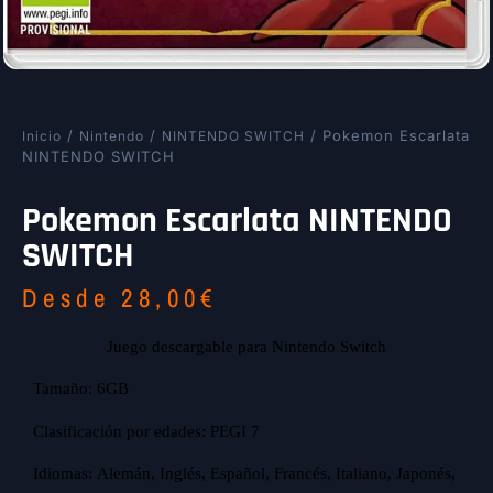
/
/
/ Pokemon Escarlata
Inicio
Nintendo
NINTENDO SWITCH
NINTENDO SWITCH
Pokemon Escarlata NINTENDO
SWITCH
Desde
28,00
€
Juego descargable para Nintendo Switch
Tamaño: 6GB
Clasificación por edades: PEGI 7
Idiomas: Alemán, Inglés, Español, Francés, Italiano, Japonés,