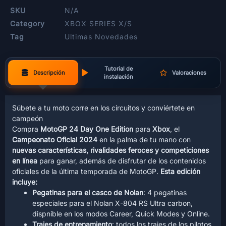
SKU
N/A
Category
XBOX SERIES X/S
Tag
Ultimas Novedades
Tutorial de
Descripción
Valoraciones
instalación
Súbete a tu moto corre en los circuitos y conviértete en
campeón
Compra
MotoGP 24 Day One Edition
para
Xbox
, el
Campeonato Oficial 2024
en la palma de tu mano con
nuevas características, rivalidades feroces y competiciones
en línea
para ganar, además de disfrutar de los contenidos
oficiales de la última temporada de MotoGP.
Esta edición
incluye:
Pegatinas para el casco de Nolan
: 4 pegatinas
especiales para el Nolan X-804 RS Ultra carbon,
dispnible en los modos Career, Quick Modes y Online.
Trajes de entrenamiento
: todos los trajes de los pilotos