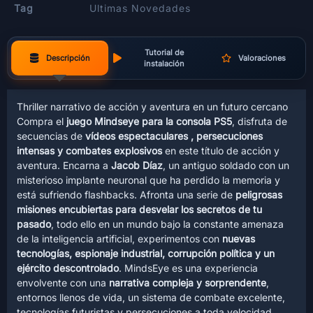
Tag
Ultimas Novedades
Tutorial de
Descripción
Valoraciones
instalación
Thriller narrativo de acción y aventura en un futuro cercano
Compra el
juego Mindseye para la consola PS5
, disfruta de
secuencias de
vídeos espectaculares , persecuciones
intensas y combates explosivos
en este título de acción y
aventura. Encarna a
Jacob Díaz
, un antiguo soldado con un
misterioso implante neuronal que ha perdido la memoria y
está sufriendo flashbacks. Afronta una serie de
peligrosas
misiones encubiertas para desvelar los secretos de tu
pasado
, todo ello en un mundo bajo la constante amenaza
de la inteligencia artificial, experimentos con
nuevas
tecnologías, espionaje industrial, corrupción política y un
ejército descontrolado
. MindsEye es una experiencia
envolvente con una
narrativa compleja y sorprendente
,
entornos llenos de vida, un sistema de combate excelente,
tecnologías futuristas y persecuciones a toda velocidad.