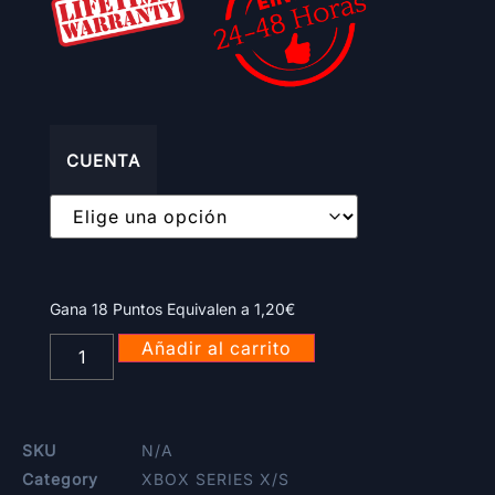
CUENTA
Gana 18 Puntos Equivalen a
1,20
€
Añadir al carrito
SKU
N/A
Category
XBOX SERIES X/S