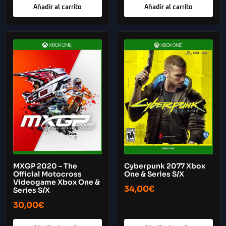
Añadir al carrito
Añadir al carrito
Cyberpunk 2077 Xbox
MXGP 2020 – The
One & Series S/X
Official Motocross
Videogame Xbox One &
34,00
€
Series S/X
30,00
€