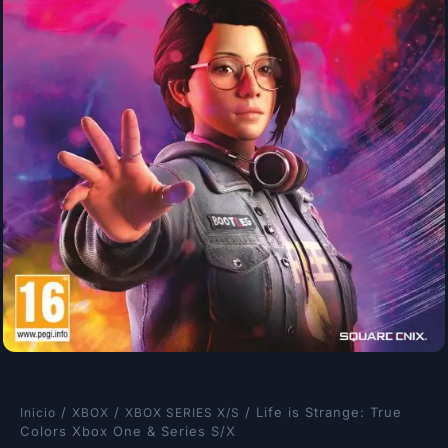
/
/
/ Life is Strange: True
Inicio
XBOX
XBOX SERIES X/S
Colors Xbox One & Series S/X