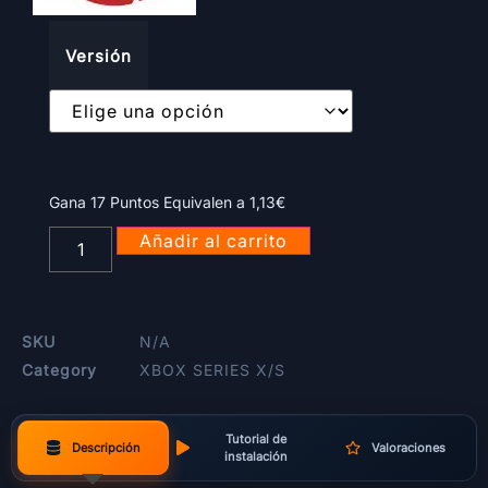
Versión
Gana 17 Puntos Equivalen a
1,13
€
Añadir al carrito
SKU
N/A
Category
XBOX SERIES X/S
Tutorial de
Descripción
Valoraciones
instalación