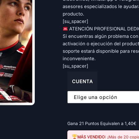
asesores especializados le ayudará
producto.
[su_spacer]
​ ATENCIÓN PROFESIONAL DED
Si encuentras algún problema con 
activación o ejecución del produc
soporte estará disponible para res
inconveniente.
[su_spacer]
CUENTA
Gana 21 Puntos Equivalen a
1,40
€
MÁS VENDIDO:
¡Más de 20 copia