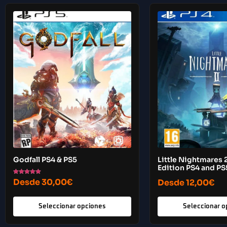
Godfall PS4 & PS5
Little Nightmares 2
Edition PS4 and PS
Valorado con
Desde
30,00
€
Desde
12,00
€
5.00
de 5
Seleccionar opciones
Seleccionar o