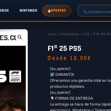
XBOX
NINTENDO
OFERTAS
/
/
/ F1® 25 P
Inicio
PlayStation
PS5
F1® 25 PS5
Desde
18,00
€
[su_spacer]
​ GARANTÍA
Ofrecemos una garantía total en l
productos digitales.
[su_spacer]
​ FORMA DE ENTREGA
La entrega se hace de forma rápid
electrónico, WhatsApp o Telegram