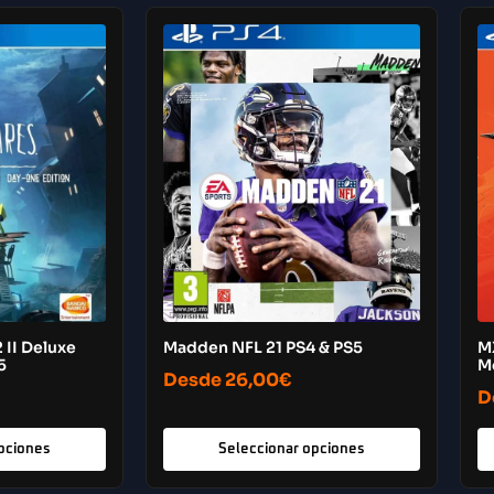
 II Deluxe
Madden NFL 21 PS4 & PS5
M
5
M
Desde
26,00
€
D
pciones
Seleccionar opciones