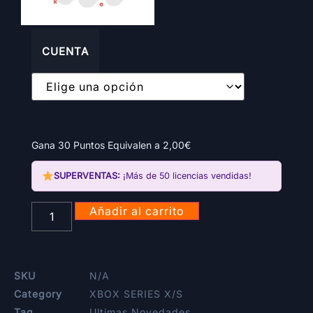
CUENTA
Gana 30 Puntos Equivalen a
2,00
€
SUPERVENTAS:
¡Más de 50 licencias vendidas!
Añadir al carrito
SKU
N/A
Category
XBOX SERIES X/S
Tag
Ultimas Novedades