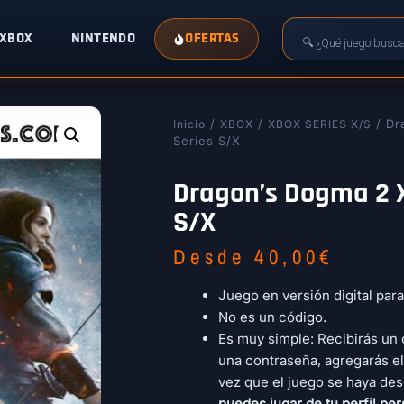
XBOX
NINTENDO
OFERTAS
/
/
/ Dr
Inicio
XBOX
XBOX SERIES X/S
Series S/X
Dragon’s Dogma 2 
S/X
Desde
40,00
€
Juego en versión digital par
No es un código.
Es muy simple: Recibirás un 
una contraseña, agregarás el
vez que el juego se haya des
puedes jugar de tu perfil per