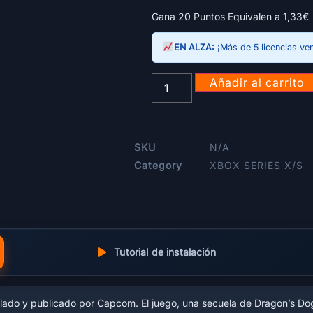
Gana 20 Puntos Equivalen a
1,33
€
EN ALZA:
¡Más de 5 licencias ve
Añadir al carrito
SKU
N/A
Category
XBOX SERIES X/S
Tutorial de instalación
llado y publicado por Capcom. El juego, una secuela de Dragon’s Do