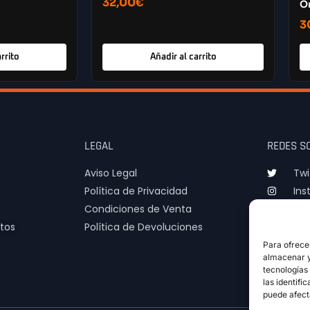
32,00
€
On
3
rrito
Añadir al carrito
LEGAL
REDES S
Aviso Legal
Twi
Política de Privacidad
Ins
Condiciones de Venta
TIk
tos
Política de Devoluciones
Para ofrece
almacenar y/
tecnologías
las identifi
puede afect