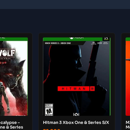
calypse –
Hitman 3 Xbox One & Series S/X
M
ne & Series
M