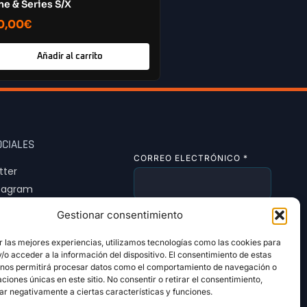
e & Series S/X
0,00
€
Añadir al carrito
OCIALES
CORREO ELECTRÓNICO
*
tter
tagram
Tok
Gestionar consentimiento
SUSCRIBIRSE
r las mejores experiencias, utilizamos tecnologías como las cookies para
o acceder a la información del dispositivo. El consentimiento de estas
 nos permitirá procesar datos como el comportamiento de navegación o
caciones únicas en este sitio. No consentir o retirar el consentimiento,
ar negativamente a ciertas características y funciones.