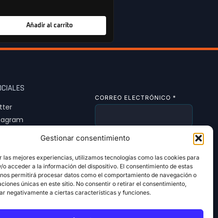
Añadir al carrito
OCIALES
CORREO ELECTRÓNICO
*
tter
tagram
Tok
Gestionar consentimiento
SUSCRIBIRSE
r las mejores experiencias, utilizamos tecnologías como las cookies para
o acceder a la información del dispositivo. El consentimiento de estas
 nos permitirá procesar datos como el comportamiento de navegación o
caciones únicas en este sitio. No consentir o retirar el consentimiento,
ar negativamente a ciertas características y funciones.