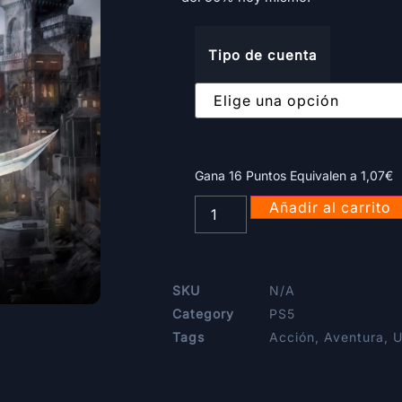
Tipo de cuenta
Gana 16 Puntos Equivalen a
1,07
€
Añadir al carrito
SKU
N/A
Category
PS5
Tags
Acción
,
Aventura
,
U