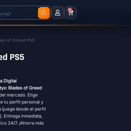
0
des of Greed PS5
eed PS5
 Digital
tyx: Blades of Greed
del mercado. Elige
 tu perfil personal y
a
(juega desde el perfil
). Entrega inmediata,
nico 24/7. ¡Ahorra más