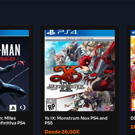
n: Miles
Ys IX: Monstrum Nox PS4 and
DI
finitiva PS4
PS5
2
Desde
26,00
€