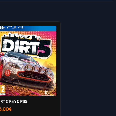
RT 5 PS4 & PS5
6,00
€