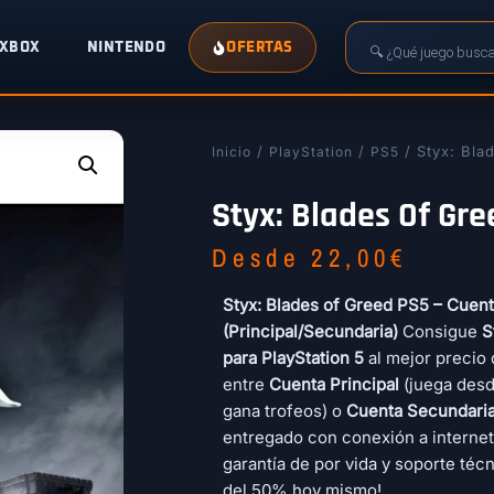
XBOX
NINTENDO
OFERTAS
/
/
/ Styx: Bla
Inicio
PlayStation
PS5
Styx: Blades Of Gr
Desde
22,00
€
Styx: Blades of Greed PS5 – Cuenta
(Principal/Secundaria)
Consigue
S
para PlayStation 5
al mejor precio 
entre
Cuenta Principal
(juega desde
gana trofeos) o
Cuenta Secundari
entregado con conexión a internet
garantía de por vida y soporte téc
del 50% hoy mismo!