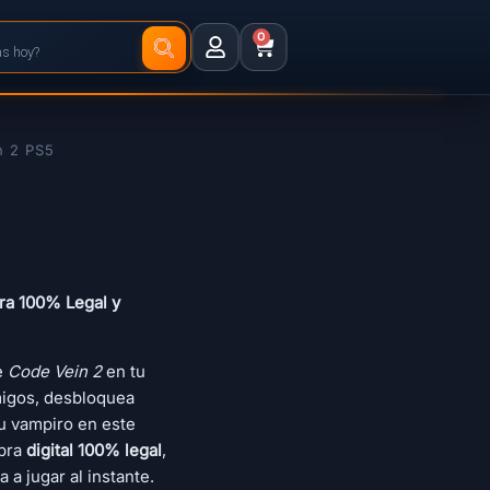
0
n 2 PS5
ra 100% Legal y
e
Code Vein 2
en tu
igos, desbloquea
tu vampiro en este
mpra
digital 100% legal
,
 a jugar al instante.