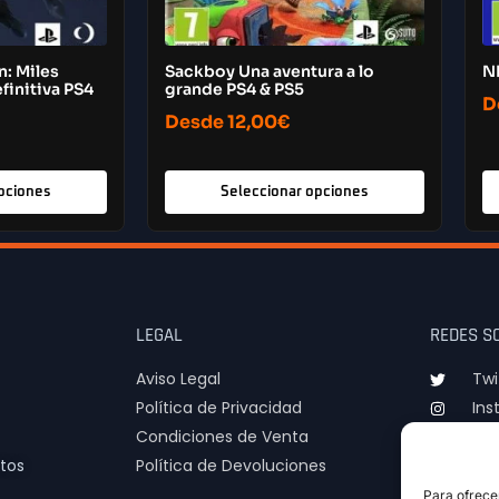
n: Miles
Sackboy Una aventura a lo
N
finitiva PS4
grande PS4 & PS5
D
Desde
12,00
€
pciones
Seleccionar opciones
LEGAL
REDES S
Aviso Legal
Twi
Política de Privacidad
Ins
Condiciones de Venta
TIk
tos
Política de Devoluciones
Para ofrece