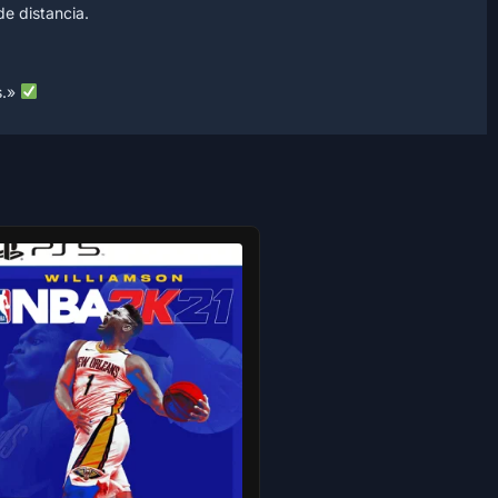
e distancia.
s.»