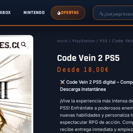
XBOX
NINTENDO
OFERTAS
/
/
/ Code Vei
Inicio
PlayStation
PS5
Code Vein 2 PS5
Desde
18,00
€
Code Vein 2 PS5 digital – Comp
Descarga Instantánea
¡Vive la experiencia más intensa d
PS5! Enfréntate a poderosos enem
nuevas habilidades y personaliza 
espectacular RPG de acción. Co
recibe entrega inmediata y empieza