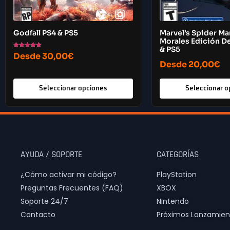
Godfall PS4 & PS5
Marvel’s Spider Ma
Morales Edición De
& PS5
Valorado con
Desde
30,00
€
5.00
Desde
20,00
€
de 5
Seleccionar opciones
Seleccionar o
AYUDA / SOPORTE
CATEGORÍAS
¿Cómo activar mi código?
PlayStation
Preguntas Frecuentes (FAQ)
XBOX
Soporte 24/7
Nintendo
Contacto
Próximos Lanzamien