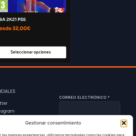
BA 2K21 PS5
esde
32,00
€
Seleccionar opciones
OCIALES
CORREO ELECTRÓNICO
*
tter
tagram
Tok
Gestionar consentimiento
SUSCRIBIRSE
r las mejores experiencias, utilizamos tecnologías como las cookies para