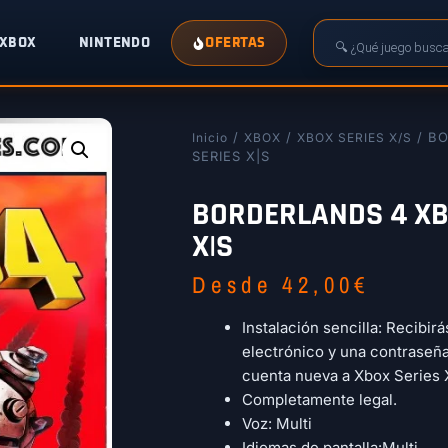
XBOX
NINTENDO
OFERTAS
/
/
/ B
Inicio
XBOX
XBOX SERIES X/S
SERIES X|S
BORDERLANDS 4 XB
X|S
Desde
42,00
€
Instalación sencilla: Recibir
electrónico y una contraseñ
cuenta nueva a Xbox Series 
Completamente legal.
Voz: Multi
Idiomas de pantalla:Multi