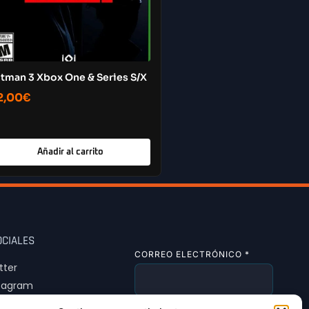
itman 3 Xbox One & Series S/X
2,00
€
Añadir al carrito
OCIALES
CORREO ELECTRÓNICO
*
tter
tagram
Tok