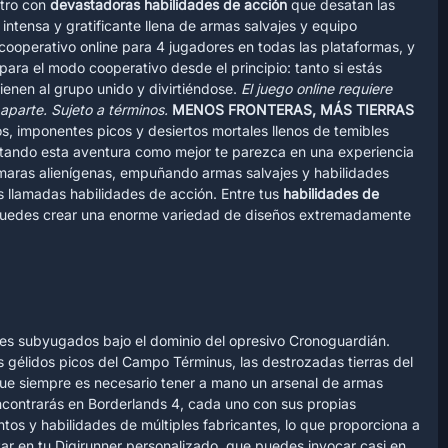
ntro con
devastadoras habilidades de acción
que desatan las
intensa y gratificante llena de armas salvajes y equipo
cooperativo online para 4 jugadores en todas las plataformas, y
para el modo cooperativo desde el principio: tanto si estás
ienen al grupo unido y divirtiéndose.
El juego online requiere
aparte. Sujeto a términos.
MENOS FRONTERAS, MÁS TIERRAS
, imponentes picos y desiertos mortales llenos de temibles
ontando esta aventura como mejor te parezca en una experiencia
aras alienígenas, empuñando armas salvajes y habilidades
as llamadas habilidades de acción. Entre tus
habilidades de
, puedes crear una enorme variedad de diseños extremadamente
es subyugados bajo el dominio del opresivo Cronoguardián.
s gélidos picos del Campo Términus, las destrozadas tierras del
 siempre es necesario tener a mano un arsenal de armas
encontrarás en Borderlands 4, cada uno con sus propias
os y habilidades de múltiples fabricantes, lo que proporciona a
ar en tu Digirunner personalizado, que puedes invocar casi en