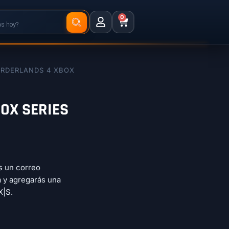
0
ORDERLANDS 4 XBOX
OX SERIES
ás un correo
a y agregarás una
X|S.