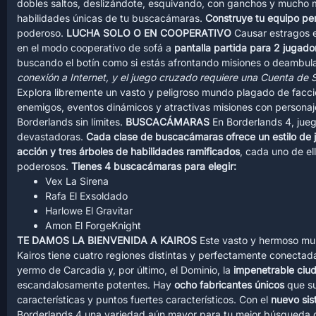
dobles saltos, deslizándote, esquivando, con ganchos y mucho 
habilidades únicas de tu buscacámaras.
Construye tu equipo pe
poderoso.
LUCHA SOLO O EN COOPERATIVO
Causar estragos en
en el modo cooperativo de sofá a
pantalla partida para 2 jugado
buscando el botín como si estás afrontando misiones o deambuland
conexión a Internet, y el juego cruzado requiere una Cuenta de S
Explora libremente un vasto y peligroso mundo plagado de facci
enemigos, eventos dinámicos y atractivas misiones con personaje
Borderlands sin límites.
BUSCACÁMARAS
En Borderlands 4, jue
devastadoras.
Cada clase de buscacámaras ofrece un estilo de 
acción y tres árboles de habilidades ramificados
, cada uno de e
poderosos.
Tienes 4 buscacámaras para elegir:
Vex La Sirena
Rafa El Exsoldado
Harlowe El Gravitar
Amon El ForgeKnight
TE DAMOS LA BIENVENIDA A KAIROS
Este vasto y hermoso mun
Kairos tiene cuatro regiones distintas y perfectamente conectad
yermo de Carcadia y, por último, el Dominio, la
impenetrable ciu
escandalosamente potentes. Hay
ocho fabricantes únicos
que su
características y puntos fuertes característicos. Con el
nuevo sis
Borderlands 4 una variedad aún mayor para tu mejor búsqueda 