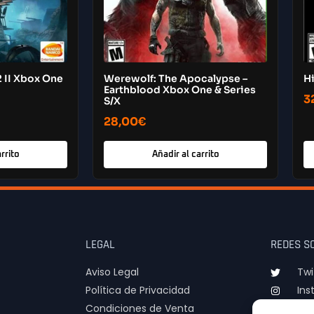
2 II Xbox One
Werewolf: The Apocalypse –
H
Earthblood Xbox One & Series
3
S/X
28,00
€
rrito
Añadir al carrito
LEGAL
REDES S
Aviso Legal
Twi
Política de Privacidad
Ins
Condiciones de Venta
TIk