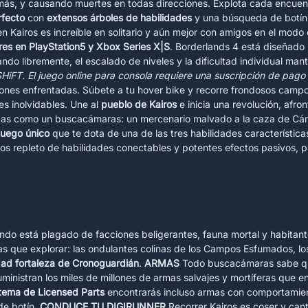
más, y causando muertes en todas direcciones. Explota cada encue
rfecto
con
extensos árboles de habilidades
y una búsqueda de botín 
 Kairos es increíble en solitario y aún mejor con amigos en el modo 
res en PlayStation5 y Xbox Series X|S
. Borderlands 4 está diseñado 
o libremente, el escalado de niveles y la dificultad individual mant
HiFT. El juego online para consola requiere una suscripción de pago 
ones enfrentadas. Súbete a tu hover bike y recorre frondosos campos
s inolvidables. Une al
pueblo de Kairos
e inicia una revolución, afr
gas como un buscacámaras: un mercenario malvado a la caza de Cám
juego único
que te dota de una de las tres habilidades característic
llos repleto de habilidades conectables y potentes efectos pasivos
do está plagado de facciones beligerantes, fauna mortal y habitant
as que explorar: las ondulantes colinas de los Campos Esfumados, lo
dad fortaleza de Cronoguardián
.
ARMAS
Todo buscacámaras sabe que
ministran los miles de millones de armas salvajes y mortíferas que 
tema de Licensed Parts
encontrarás incluso armas con comportamient
de botín.
CONDUCE TU DIGIRUNNER
Recorrer Kairos es coser y cant