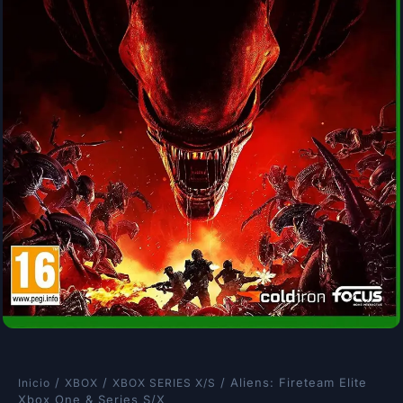
/
/
/ Aliens: Fireteam Elite
Inicio
XBOX
XBOX SERIES X/S
Xbox One & Series S/X