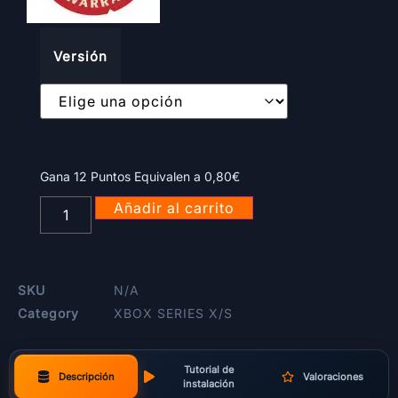
Versión
Gana 12 Puntos Equivalen a
0,80
€
Añadir al carrito
SKU
N/A
Category
XBOX SERIES X/S
Tutorial de
Descripción
Valoraciones
instalación