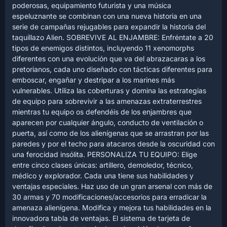
poderosas, equipamiento futurista y una música
espeluznante se combinan con una nueva historia en una
serie de campañas rejugables para expandir la historia del
taquillazo Alien. SOBREVIVE AL ENJAMBRE: Enfréntate a 20
tipos de enemigos distintos, incluyendo 11 xenomorphs
diferentes con una evolución que va del abrazacaras a los
pretorianos, cada uno diseñado con tácticas diferentes para
emboscar, engañar y destripar a los marines más
vulnerables. Utiliza las coberturas y domina las estrategias
de equipo para sobrevivir a las amenazas extraterrestres
mientras tu equipo os defendéis de los enjambres que
aparecen por cualquier ángulo, conducto de ventilación o
puerta, así como de los alienígenas que se arrastran por las
paredes y por el techo para atacaros desde la oscuridad con
una ferocidad insólita. PERSONALIZA TU EQUIPO: Elige
entre cinco clases únicas: artillero, demoledor, técnico,
médico y explorador. Cada una tiene sus habilidades y
ventajas especiales. Haz uso de un gran arsenal con más de
30 armas y 70 modificaciones/accesorios para erradicar la
amenaza alienígena. Modifica y mejora tus habilidades en la
innovadora tabla de ventajas. El sistema de tarjeta de