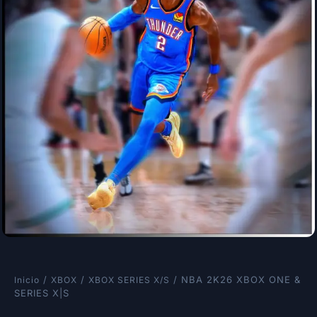
/
/
/ NBA 2K26 XBOX ONE &
Inicio
XBOX
XBOX SERIES X/S
SERIES X|S