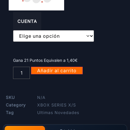
CUENTA
Gana 21 Puntos Equivalen a
1,40
€
Añadir al carrito
SKU
N/A
Category
XBOX SERIES X/S
Tag
Ultimas Novedades