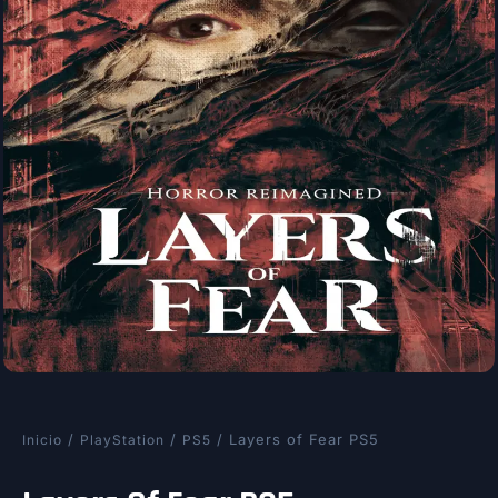
/
/
/ Layers of Fear PS5
Inicio
PlayStation
PS5