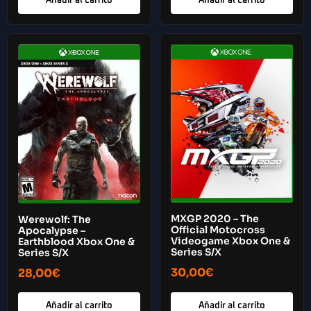
Añadir al carrito
Añadir al carrito
MXGP 2020 – The
Werewolf: The
Official Motocross
Apocalypse –
Videogame Xbox One &
Earthblood Xbox One &
Series S/X
Series S/X
30,00
€
28,00
€
Añadir al carrito
Añadir al carrito