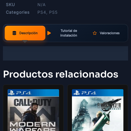
SKU
N/A
Categories
PS4
,
PS5
Tutorial de
Descripción
Valoraciones
instalación
Productos relacionados