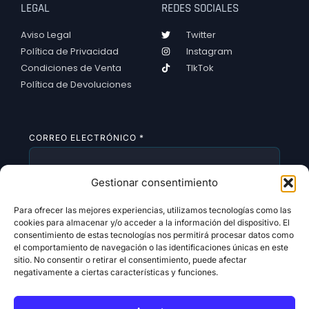
LEGAL
REDES SOCIALES
Aviso Legal
Twitter
Política de Privacidad
Instagram
Condiciones de Venta
TIkTok
Política de Devoluciones
CORREO ELECTRÓNICO
*
Gestionar consentimiento
SUSCRIBIRSE
Para ofrecer las mejores experiencias, utilizamos tecnologías como las
cookies para almacenar y/o acceder a la información del dispositivo. El
consentimiento de estas tecnologías nos permitirá procesar datos como
el comportamiento de navegación o las identificaciones únicas en este
sitio. No consentir o retirar el consentimiento, puede afectar
negativamente a ciertas características y funciones.