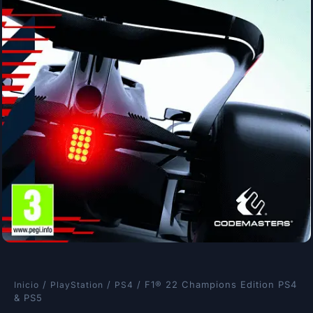
/
/
/ F1® 22 Champions Edition PS4
Inicio
PlayStation
PS4
& PS5