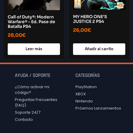
MY HERO ONE’S
Call of Duty®: Modern
JUSTICE 2 PS4
Warfare® – Ed. Pase de
Batalla PS4
26,00
€
28,00
€
Leer más
Añadir al carrito
AYUDA / SOPORTE
CATEGORÍAS
¿Cómo activar mi
PlayStation
código?
XBOX
Preguntas Frecuentes
Nintendo
(FAQ)
Próximos Lanzamientos
Soporte 24/7
Contacto