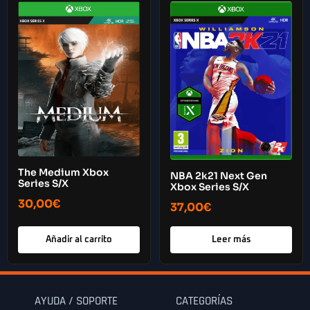
The Medium Xbox
NBA 2k21 Next Gen
Series S/X
Xbox Series S/X
30,00
€
37,00
€
Añadir al carrito
Leer más
AYUDA / SOPORTE
CATEGORÍAS