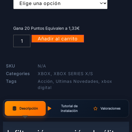
Gana 20 Puntos Equivalen a
1,33
€
Añadir al carrito
SKU
N/A
Categories
XBOX
,
XBOX SERIES X/S
Tags
Acción
,
Ultimas Novedades
,
xbox
digital
Tutorial de
Descripción
Valoraciones
instalación