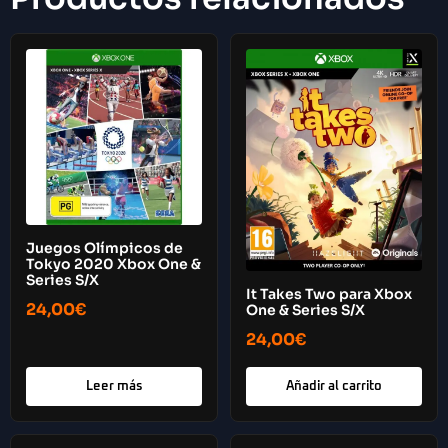
Juegos Olímpicos de
Tokyo 2020 Xbox One &
Series S/X
It Takes Two para Xbox
24,00
€
One & Series S/X
24,00
€
Leer más
Añadir al carrito